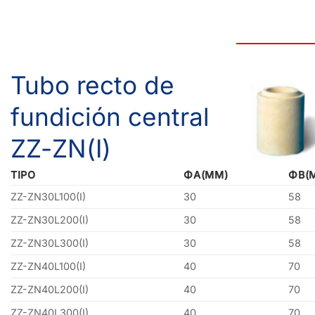
Tubo recto de
fundición central
ZZ-ZN(I)
TIPO
ΦA(MM)
ΦB(
ZZ-ZN30L100(I)
30
58
ZZ-ZN30L200(I)
30
58
ZZ-ZN30L300(I)
30
58
ZZ-ZN40L100(I)
40
70
ZZ-ZN40L200(I)
40
70
ZZ-ZN40L300(I)
40
70