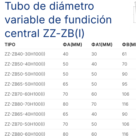
Tubo de diámetro
variable de fundición
central ZZ-ZB(I)
TIPO
ΦA(MM)
ΦA1(MM)
ΦB(M
ZZ-ZB40-30H100(I)
40
30
61
ZZ-ZB50-40H100(I)
50
40
70
ZZ-ZB50-50H100(I)
50
50
90
ZZ-ZB65-50H100(I)
65
50
95
ZZ-ZB70-60H100(I)
70
60
106
ZZ-ZB80-70H100(I)
80
70
116
ZZ-ZB65-40H100(I)
65
40
90
ZZ-ZB70-50H100(I)
70
50
106
ZZ-ZB80-60H100(I)
80
60
116