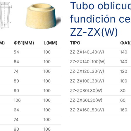
Tubo oblicu
fundición ce
ZZ-ZX(W)
M)
ΦB1(MM)
L(MM)
TIPO
ΦA1
54
100
ZZ-ZX140L40(W)
140
64
100
ZZ-ZX140L100(W)
140
74
100
ZZ-ZX120L30(W)
120
80
100
ZZ-ZX100L30(W)
100
90
100
ZZ-ZX80L30(W)
80
106
100
ZZ-ZX60L30(W)
60
64
100
ZZ-ZX160L50(W)
160
74
100
90
100