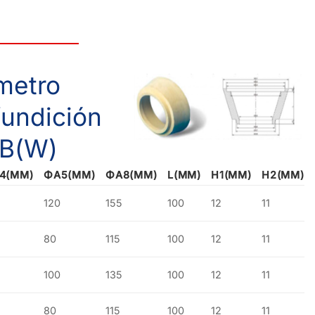
metro
fundición
ZB(W)
4(MM)
ΦA5(MM)
ΦA8(MM)
L(MM)
H1(MM)
H2(MM)
120
155
100
12
11
80
115
100
12
11
100
135
100
12
11
80
115
100
12
11