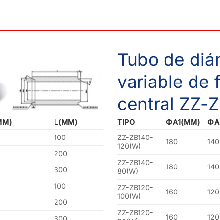
Tubo de diá
variable de 
central ZZ-
MM)
L(MM)
TIPO
ΦA1(MM)
ΦA
100
ZZ-ZB140-
180
140
120(W)
200
ZZ-ZB140-
180
140
300
80(W)
100
ZZ-ZB120-
160
120
100(W)
200
ZZ-ZB120-
160
120
300