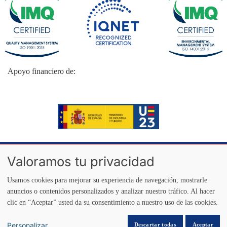
Apoyo financiero de:
Valoramos tu privacidad
Aviso legal
Política de privacidad
Política de cookies
Usamos cookies para mejorar su experiencia de navegación, mostrarle
Copyright 2026 SQ Insertec | All Rights Reserved
anuncios o contenidos personalizados y analizar nuestro tráfico. Al hacer
clic en “Aceptar” usted da su consentimiento a nuestro uso de las cookies.
Personalizar
Descartar todas
Aceptar