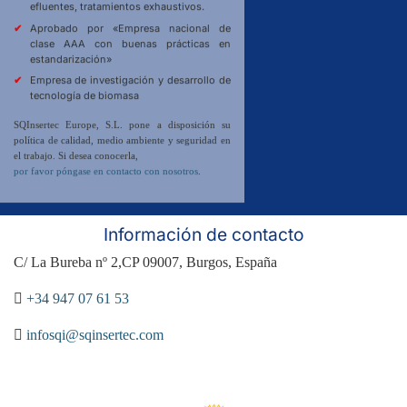
efluentes, tratamientos exhaustivos.
Aprobado por «Empresa nacional de
clase AAA con buenas prácticas en
estandarización»
Empresa de investigación y desarrollo de
tecnología de biomasa
SQInsertec Europe, S.L. pone a disposición su
política de calidad, medio ambiente y seguridad en
el trabajo. Si desea conocerla,
por favor póngase en contacto con nosotros
.
Información de contacto
C/ La Bureba nº 2,CP 09007, Burgos, España
+34 947 07 61 53
infosqi@sqinsertec.com