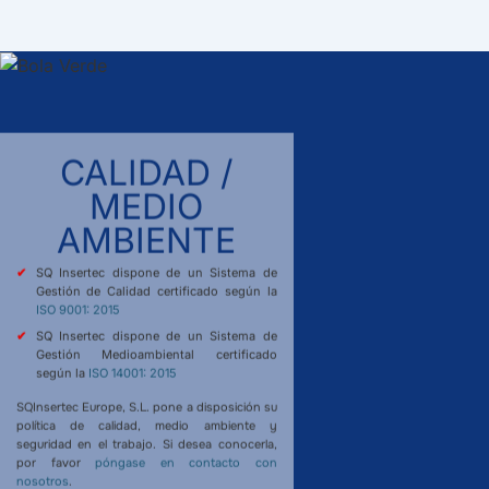
CALIDAD /
MEDIO
AMBIENTE
SQ Insertec dispone de un Sistema de
Gestión de Calidad certificado según la
ISO 9001: 2015
SQ Insertec dispone de un Sistema de
Gestión Medioambiental certificado
según la
ISO 14001: 2015
SQInsertec Europe, S.L. pone a disposición su
política de calidad, medio ambiente y
seguridad en el trabajo. Si desea conocerla,
por favor
póngase en contacto con
nosotros
.