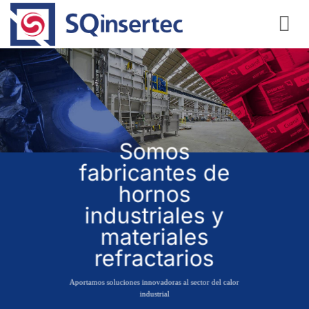
Saltar
al
contenido
Somos
fabricantes de
hornos
industriales y
materiales
refractarios
Aportamos soluciones innovadoras al sector del calor
industrial